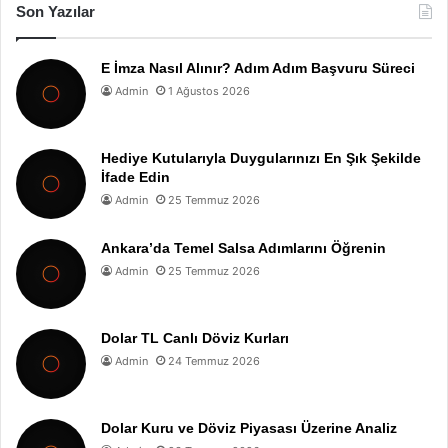
Son Yazılar
E İmza Nasıl Alınır? Adım Adım Başvuru Süreci
Admin
1 Ağustos 2026
Hediye Kutularıyla Duygularınızı En Şık Şekilde
İfade Edin
Admin
25 Temmuz 2026
Ankara’da Temel Salsa Adımlarını Öğrenin
Admin
25 Temmuz 2026
Dolar TL Canlı Döviz Kurları
Admin
24 Temmuz 2026
Dolar Kuru ve Döviz Piyasası Üzerine Analiz