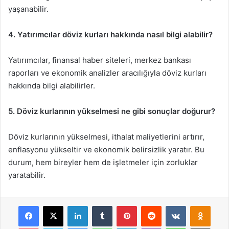
yaşanabilir.
4. Yatırımcılar döviz kurları hakkında nasıl bilgi alabilir?
Yatırımcılar, finansal haber siteleri, merkez bankası
raporları ve ekonomik analizler aracılığıyla döviz kurları
hakkında bilgi alabilirler.
5. Döviz kurlarının yükselmesi ne gibi sonuçlar doğurur?
Döviz kurlarının yükselmesi, ithalat maliyetlerini artırır,
enflasyonu yükseltir ve ekonomik belirsizlik yaratır. Bu
durum, hem bireyler hem de işletmeler için zorluklar
yaratabilir.
Facebook
X
LinkedIn
Tumblr
Pinterest
Reddit
VKontakte
Odnok
Pocket
Skype
Messenger
WhatsApp
Telegram
Viber
Line
E-Posta ile payla