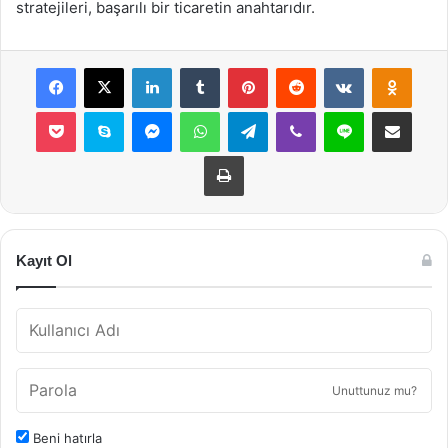
stratejileri, başarılı bir ticaretin anahtarıdır.
Facebook
X
LinkedIn
Tumblr
Pinterest
Reddit
VKontakte
Odnok
Pocket
Skype
Messenger
WhatsApp
Telegram
Viber
Line
E-Posta ile payla
Yazdır
Kayıt Ol
Unuttunuz mu?
Beni hatırla