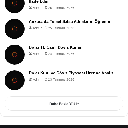
İfade Edin
Admin
25 Temmuz 2026
Ankara’da Temel Salsa Adımlarını Öğrenin
Admin
25 Temmuz 2026
Dolar TL Canlı Döviz Kurları
Admin
24 Temmuz 2026
Dolar Kuru ve Döviz Piyasası Üzerine Analiz
Admin
23 Temmuz 2026
Daha Fazla Yükle