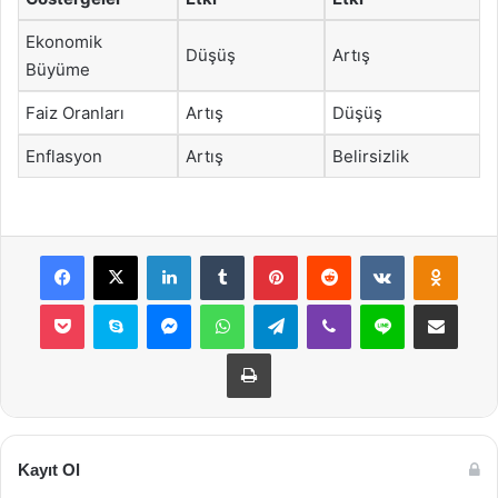
Ekonomik
Düşüş
Artış
Büyüme
Faiz Oranları
Artış
Düşüş
Enflasyon
Artış
Belirsizlik
Facebook
X
LinkedIn
Tumblr
Pinterest
Reddit
VKontakte
Odnok
Pocket
Skype
Messenger
WhatsApp
Telegram
Viber
Line
E-Posta ile payla
Yazdır
Kayıt Ol