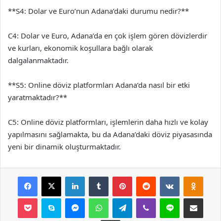
**S4: Dolar ve Euro’nun Adana’daki durumu nedir?**
C4: Dolar ve Euro, Adana’da en çok işlem gören dövizlerdir
ve kurları, ekonomik koşullara bağlı olarak
dalgalanmaktadır.
**S5: Online döviz platformları Adana’da nasıl bir etki
yaratmaktadır?**
C5: Online döviz platformları, işlemlerin daha hızlı ve kolay
yapılmasını sağlamakta, bu da Adana’daki döviz piyasasında
yeni bir dinamik oluşturmaktadır.
Facebook
X
LinkedIn
Tumblr
Pinterest
Reddit
VKontakte
Odnok
Pocket
Skype
Messenger
WhatsApp
Telegram
Viber
Line
E-Posta ile payla
Yazdır