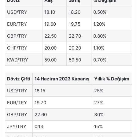
Döviz
Alış
Satış
% Değişim
USD/TRY
18.10
18.20
0.50%
EUR/TRY
19.60
19.75
1.20%
GBP/TRY
22.50
22.70
0.80%
CHF/TRY
20.00
20.20
1.10%
KWD/TRY
59.00
59.50
0.70%
Döviz Çifti
14 Haziran 2023 Kapanış
Yıllık % Değişim
USD/TRY
18.15
25%
EUR/TRY
19.70
27%
GBP/TRY
22.60
30%
JPY/TRY
0.13
15%