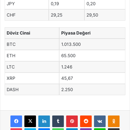
JPY
0,19
0,20
CHF
29,25
29,50
Döviz Cinsi
Piyasa Değeri
BTC
1.013.500
ETH
65.500
LTC
1.246
XRP
45,67
DASH
2.250
Facebook
X
LinkedIn
Tumblr
Pinterest
Reddit
VKontakte
Odnok
Pocket
Skype
Messenger
WhatsApp
Telegram
Viber
Line
E-Posta ile payla