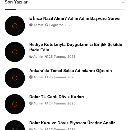
Son Yazılar
E İmza Nasıl Alınır? Adım Adım Başvuru Süreci
Admin
1 Ağustos 2026
Hediye Kutularıyla Duygularınızı En Şık Şekilde
İfade Edin
Admin
25 Temmuz 2026
Ankara’da Temel Salsa Adımlarını Öğrenin
Admin
25 Temmuz 2026
Dolar TL Canlı Döviz Kurları
Admin
24 Temmuz 2026
Dolar Kuru ve Döviz Piyasası Üzerine Analiz
Admin
23 Temmuz 2026